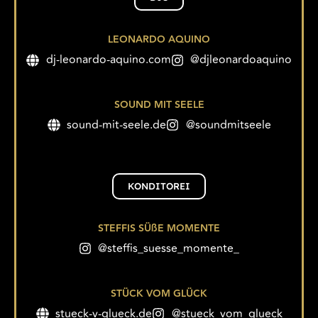
LEONARDO AQUINO
dj-leonardo-aquino.com
@djleonardoaquino
SOUND MIT SEELE
sound-mit-seele.de
@soundmitseele
KONDITOREI
STEFFIS SÜßE MOMENTE
@steffis_suesse_momente_
STÜCK VOM GLÜCK
stueck-v-glueck.de
@stueck_vom_glueck