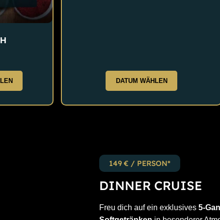
H
LEN
DATUM WÄHLEN
149 € / PERSON*
DINNER CRUISE
Freu dich auf ein exklusives
5-Ga
Softgetränken
in besonderer Atm