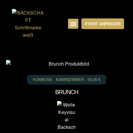
EVENT ANFRAGEN
PRIVATE EVENTS
BUSINESS EVENTS
DINNER & BRUNCH
DIE LOCATION
KOMBÜSE · KAMINZIMMER ·
59,00
€
BRUNCH